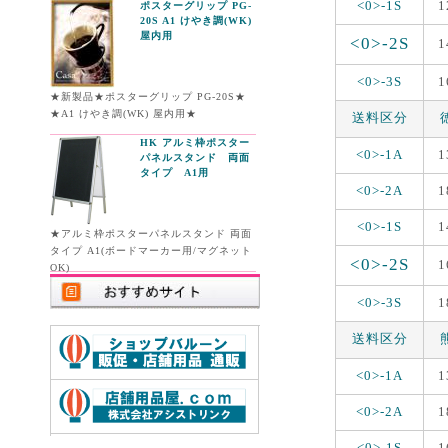
<0>-1S
1
ポスターグリップ PG-
20S A1 けやき調(WK)
屋内用
<0>-2S
1
<0>-3S
1
★新製品★ポスターグリップ PG-20S★
★A1 けやき調(WK) 屋内用★
送料区分
HK アルミ枠ポスター
<0>-1A
1
パネルスタンド 両面
タイプ A1用
<0>-2A
1
<0>-1S
1
★アルミ枠ポスターパネルスタンド 両面
タイプ A1(ボードマーカー用/マグネット
<0>-2S
1
OK)
<0>-3S
1
送料区分
<0>-1A
1
<0>-2A
1
<0>-1S
1