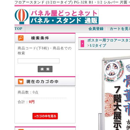
フロアースタンド (1/2ロータイプ) PG-32R B1・1/2 シルバー 
TOP
会員登録
｜
カートを見
ポスター用フロアースタ
>
1/2タイプ
商品コード(下8桁)・商品名での
検索
商品数：0点
合計：
0円