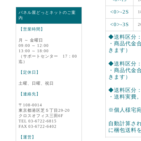
<0>-2S
1
パネル屋どっとネットのご案
内
<0>-3S
2
【営業時間】
◆送料区分：<
月 ～ 金曜日
・商品代金合
09:00 ～ 12:00
きます）
13:00 ～ 18:00
（サポートセンター 17：00
迄）
◆送料区分：<0
・商品代金合
【定休日】
きます）
土曜、日曜、祝日
◆送料区分：<
【連絡先】
・送料実費
〒108-0014
※個人様宅
東京都港区芝５丁目29-20
クロスオフィス三田6F
TEL 03-6722-6815
自動計算さ
FAX 03-6722-6402
に梱包送料
【運営】