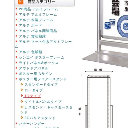
PB商品 アルミフレーム
アルテ アルミフレーム
アルテ 木製フレーム
アルテ ボード
アルテ パネル関連商品
アルテ 賞状額縁
アルテ マット付きアルミフレー
ム
アルテ 色紙額
シンエイ ポスターフレーム
ライトパネル&ボックス
アウトドアパネル
ポスター用 Aサイン
ポスター用フロアースタンド
スタンダードタイプ
ロータイプ
1/2タイプ
タイトルパネルタイプ
L-スタンド・キャスタースタ
ンド
PGバリアスタンド
バナーハンガー