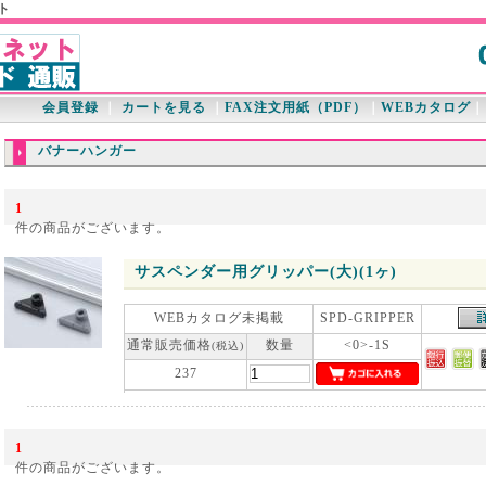
ト
会員登録
｜
カートを見る
｜
FAX注文用紙（PDF）
｜
WEBカタログ
バナーハンガー
1
件の商品がございます。
サスペンダー用グリッパー(大)(1ヶ)
WEBカタログ未掲載
SPD-GRIPPER
通常販売価格
数量
<0>-1S
(税込)
237
1
件の商品がございます。