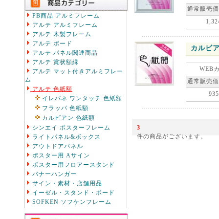
通常販売価
PB商品 アルミフレーム
1,32
アルテ アルミフレーム
アルテ 木製フレーム
アルテ ボード
カルビア
アルテ パネル関連商品
アルテ 賞状額縁
WEB
アルテ マット付きアルミフレー
ム
通常販売価
アルテ 色紙額
935
イレパネ ワンタッチ 色紙額
フラッパ 色紙額
カルビアン 色紙額
シンエイ ポスターフレーム
3
件の商品がございます。
ライトパネル&ボックス
アウトドアパネル
ポスター用 Aサイン
ポスター用フロアースタンド
バナーハンガー
サイン・素材・店舗用品
イーゼル・スタンド・ボード
SOFKEN ソフケンフレーム