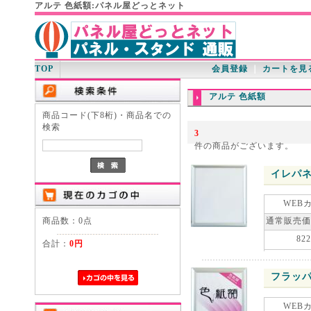
アルテ 色紙額:パネル屋どっとネット
TOP
会員登録
｜
カートを見
アルテ 色紙額
商品コード(下8桁)・商品名での
検索
3
件の商品がございます。
イレパネ
WEB
商品数：0点
通常販売価
822
合計：
0円
フラッパ
WEB