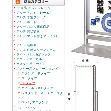
PB商品 アルミフレーム
アルテ アルミフレーム
アルテ 木製フレーム
アルテ ボード
アルテ パネル関連商品
アルテ 賞状額縁
アルテ マット付きアルミフレー
ム
アルテ 色紙額
シンエイ ポスターフレーム
ライトパネル&ボックス
アウトドアパネル
ポスター用 Aサイン
ポスター用フロアースタンド
スタンダードタイプ
ロータイプ
1/2タイプ
タイトルパネルタイプ
L-スタンド・キャスタースタ
ンド
PGバリアスタンド
バナーハンガー