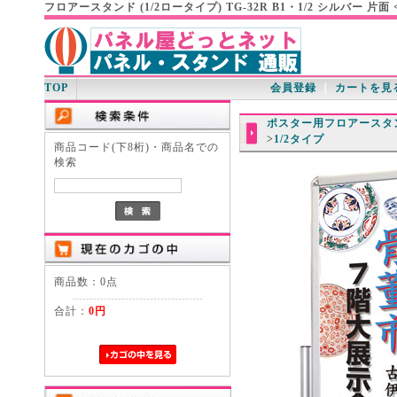
フロアースタンド (1/2ロータイプ) TG-32R B1・1/2 シルバー 
TOP
会員登録
｜
カートを見
ポスター用フロアースタ
>
1/2タイプ
商品コード(下8桁)・商品名での
検索
商品数：0点
合計：
0円