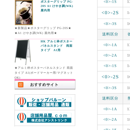
<0>-1S
1
ポスターグリップ PG-
20S A1 けやき調(WK)
屋内用
<0>-2S
1
<0>-3S
1
★新製品★ポスターグリップ PG-20S★
★A1 けやき調(WK) 屋内用★
送料区分
HK アルミ枠ポスター
<0>-1A
1
パネルスタンド 両面
タイプ A1用
<0>-2A
1
<0>-1S
1
★アルミ枠ポスターパネルスタンド 両面
タイプ A1(ボードマーカー用/マグネット
<0>-2S
1
OK)
<0>-3S
1
送料区分
<0>-1A
1
<0>-2A
1
<0>-1S
1